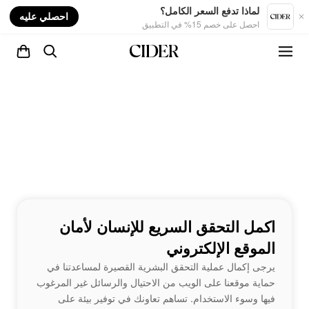
nt
لماذا تدفع السعر الكامل؟
احصلي عليه
احصل على خصم 15% في التطبيق
اكمل التحقق السريع للإنسان لأمان
الموقع الإلكتروني
يرجى إكمال عملية التحقق البشرية القصيرة لمساعدتنا في
حماية موقعنا على الويب من الاحتيال والرسائل غير المرغوب
فيها وسوء الاستخدام. تساهم تعاونك في توفير بيئة على