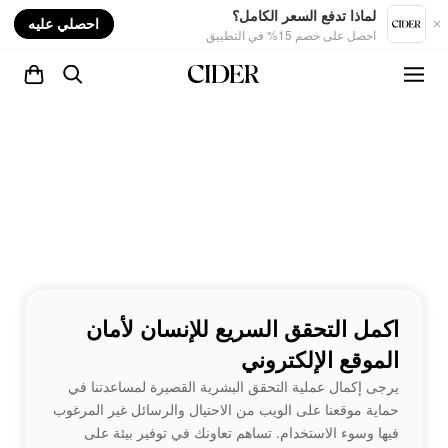
nt
لماذا تدفع السعر الكامل؟
احصلي عليه
احصل على خصم 15% في التطبيق
اكمل التحقق السريع للإنسان لأمان
الموقع الإلكتروني
يرجى إكمال عملية التحقق البشرية القصيرة لمساعدتنا في
حماية موقعنا على الويب من الاحتيال والرسائل غير المرغوب
فيها وسوء الاستخدام. تساهم تعاونك في توفير بيئة على