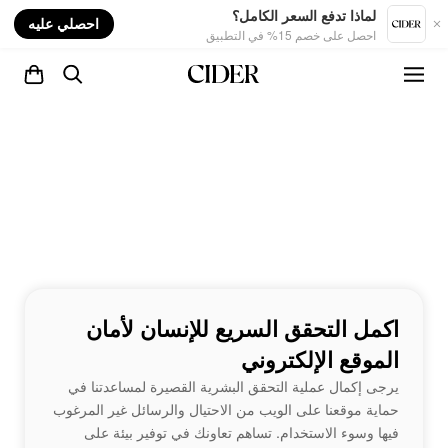
nt
لماذا تدفع السعر الكامل؟
احصلي عليه
احصل على خصم 15% في التطبيق
اكمل التحقق السريع للإنسان لأمان
الموقع الإلكتروني
يرجى إكمال عملية التحقق البشرية القصيرة لمساعدتنا في
حماية موقعنا على الويب من الاحتيال والرسائل غير المرغوب
فيها وسوء الاستخدام. تساهم تعاونك في توفير بيئة على