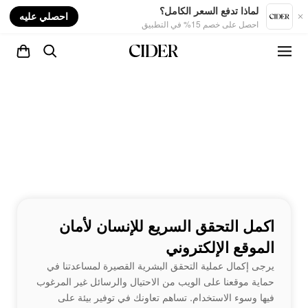
nt
لماذا تدفع السعر الكامل؟
احصلي عليه
احصل على خصم 15% في التطبيق
اكمل التحقق السريع للإنسان لأمان
الموقع الإلكتروني
يرجى إكمال عملية التحقق البشرية القصيرة لمساعدتنا في
حماية موقعنا على الويب من الاحتيال والرسائل غير المرغوب
فيها وسوء الاستخدام. تساهم تعاونك في توفير بيئة على