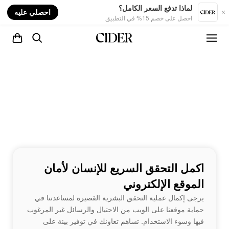
nt
لماذا تدفع السعر الكامل؟
احصلي عليه
احصل على خصم 15% في التطبيق
اكمل التحقق السريع للإنسان لأمان
الموقع الإلكتروني
يرجى إكمال عملية التحقق البشرية القصيرة لمساعدتنا في
حماية موقعنا على الويب من الاحتيال والرسائل غير المرغوب
فيها وسوء الاستخدام. تساهم تعاونك في توفير بيئة على