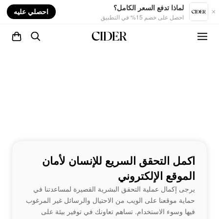
nt
لماذا تدفع السعر الكامل؟
احصلي عليه
احصل على خصم 15% في التطبيق
اكمل التحقق السريع للإنسان لأمان
الموقع الإلكتروني
يرجى إكمال عملية التحقق البشرية القصيرة لمساعدتنا في
حماية موقعنا على الويب من الاحتيال والرسائل غير المرغوب
فيها وسوء الاستخدام. تساهم تعاونك في توفير بيئة على