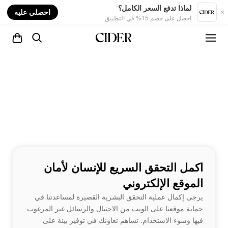
nt
لماذا تدفع السعر الكامل؟
احصلي عليه
احصل على خصم 15% في التطبيق
اكمل التحقق السريع للإنسان لأمان
الموقع الإلكتروني
يرجى إكمال عملية التحقق البشرية القصيرة لمساعدتنا في
حماية موقعنا على الويب من الاحتيال والرسائل غير المرغوب
فيها وسوء الاستخدام. تساهم تعاونك في توفير بيئة على