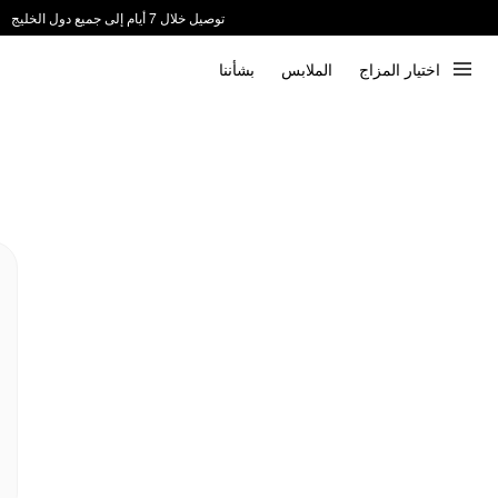
توصيل خلال 7 أيام إلى جميع دول الخليج
ندعم الدفع عند الاستلام 📦
اختيار المزاج
الملابس
بشأننا