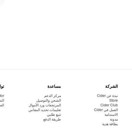
الشركة
مساعدة
توا
نبذة عن Cider
مركز الدعم
dor
Store
الشحن والتوصيل
الت
Cider Club
المرتجعات ورد الأموال
الع
العمل في Cider
تعليمات تحديد المقاس
الاستدامة
تتبع طلبي
مدونة
طريقة الدفع
بطاقة هدية