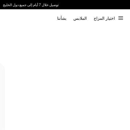
توصيل خلال 7 أيام إلى جميع دول الخليج
ندعم الدفع عند الاستلام 📦
اختيار المزاج
الملابس
بشأننا