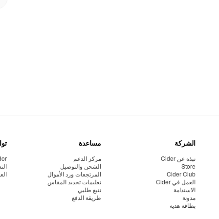
الشركة
مساعدة
توا
نبذة عن Cider
مركز الدعم
dor
Store
الشحن والتوصيل
الت
Cider Club
المرتجعات ورد الأموال
الع
العمل في Cider
تعليمات تحديد المقاس
الاستدامة
تتبع طلبي
مدونة
طريقة الدفع
بطاقة هدية