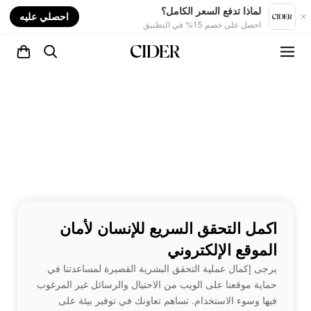
nt
لماذا تدفع السعر الكامل؟
احصلي عليه
احصل على خصم 15% في التطبيق
اكمل التحقق السريع للإنسان لأمان
الموقع الإلكتروني
يرجى إكمال عملية التحقق البشرية القصيرة لمساعدتنا في
حماية موقعنا على الويب من الاحتيال والرسائل غير المرغوب
فيها وسوء الاستخدام. تساهم تعاونك في توفير بيئة على