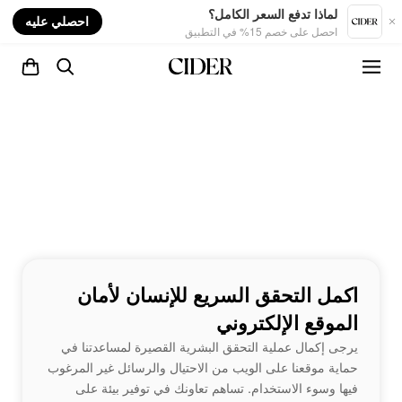
nt
لماذا تدفع السعر الكامل؟
احصلي عليه
احصل على خصم 15% في التطبيق
اكمل التحقق السريع للإنسان لأمان
الموقع الإلكتروني
يرجى إكمال عملية التحقق البشرية القصيرة لمساعدتنا في
حماية موقعنا على الويب من الاحتيال والرسائل غير المرغوب
فيها وسوء الاستخدام. تساهم تعاونك في توفير بيئة على