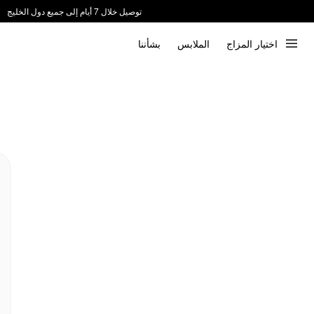
توصيل خلال 7 أيام إلى جميع دول الخليج
ندعم الدفع عند الاستلام 📦
اختيار المزاج
الملابس
بشأننا