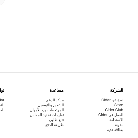
الشركة
مساعدة
توا
نبذة عن Cider
مركز الدعم
dor
Store
الشحن والتوصيل
الت
Cider Club
المرتجعات ورد الأموال
الع
العمل في Cider
تعليمات تحديد المقاس
الاستدامة
تتبع طلبي
مدونة
طريقة الدفع
بطاقة هدية