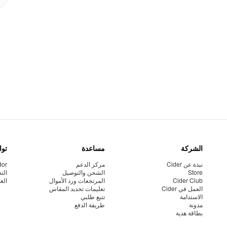
الشركة
مساعدة
توا
نبذة عن Cider
مركز الدعم
dor
Store
الشحن والتوصيل
الت
Cider Club
المرتجعات ورد الأموال
الع
العمل في Cider
تعليمات تحديد المقاس
الاستدامة
تتبع طلبي
مدونة
طريقة الدفع
بطاقة هدية