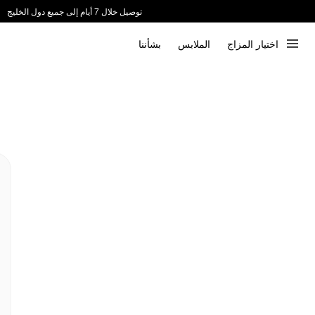
توصيل خلال 7 أيام إلى جميع دول الخليج
ندعم الدفع عند الاستلام 📦
اختيار المزاج
الملابس
بشأننا