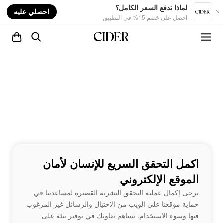
nt
لماذا تدفع السعر الكامل؟
احصلي عليه
احصل على خصم 15% في التطبيق
اكمل التحقق السريع للإنسان لأمان
الموقع الإلكتروني
يرجى إكمال عملية التحقق البشرية القصيرة لمساعدتنا في
حماية موقعنا على الويب من الاحتيال والرسائل غير المرغوب
فيها وسوء الاستخدام. تساهم تعاونك في توفير بيئة على