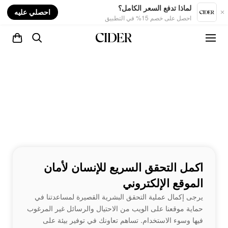
nt
لماذا تدفع السعر الكامل؟
احصلي عليه
احصل على خصم 15% في التطبيق
اكمل التحقق السريع للإنسان لأمان
الموقع الإلكتروني
يرجى إكمال عملية التحقق البشرية القصيرة لمساعدتنا في
حماية موقعنا على الويب من الاحتيال والرسائل غير المرغوب
فيها وسوء الاستخدام. تساهم تعاونك في توفير بيئة على