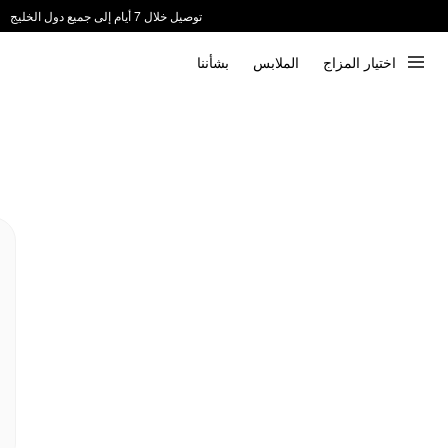
توصيل خلال 7 أيام إلى جميع دول الخليج
ندعم الدفع عند الاستلام 📦
اختيار المزاج
الملابس
بشأننا