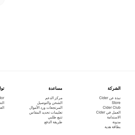
الشركة
مساعدة
توا
نبذة عن Cider
مركز الدعم
dor
Store
الشحن والتوصيل
الت
Cider Club
المرتجعات ورد الأموال
الع
العمل في Cider
تعليمات تحديد المقاس
الاستدامة
تتبع طلبي
مدونة
طريقة الدفع
بطاقة هدية