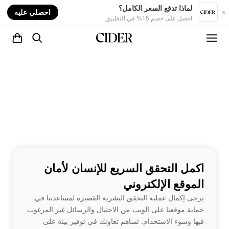
nt
لماذا تدفع السعر الكامل؟
احصلي عليه
احصل على خصم 15% في التطبيق
اكمل التحقق السريع للإنسان لأمان
الموقع الإلكتروني
يرجى إكمال عملية التحقق البشرية القصيرة لمساعدتنا في
حماية موقعنا على الويب من الاحتيال والرسائل غير المرغوب
فيها وسوء الاستخدام. تساهم تعاونك في توفير بيئة على