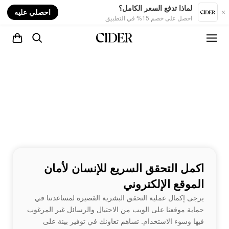
nt
لماذا تدفع السعر الكامل؟
احصلي عليه
احصل على خصم 15% في التطبيق
اكمل التحقق السريع للإنسان لأمان
الموقع الإلكتروني
يرجى إكمال عملية التحقق البشرية القصيرة لمساعدتنا في
حماية موقعنا على الويب من الاحتيال والرسائل غير المرغوب
فيها وسوء الاستخدام. تساهم تعاونك في توفير بيئة على