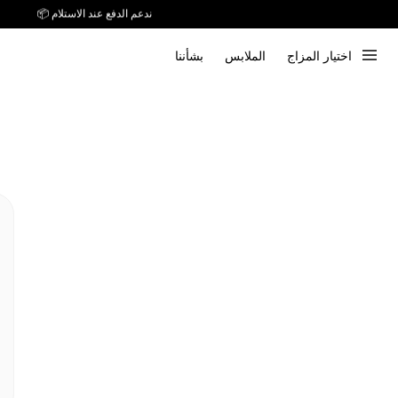
توصيل خلال 7 أيام إلى جميع دول الخليج
ندعم الدفع عند الاستلام 📦
اختيار المزاج
الملابس
بشأننا