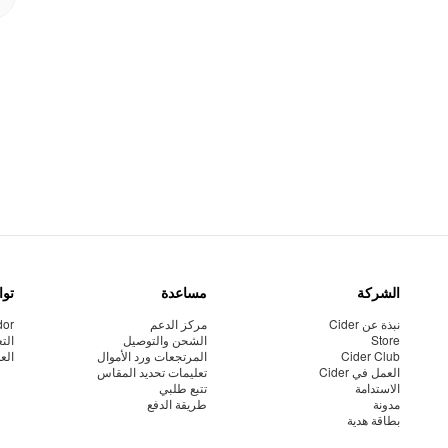
الشركة
مساعدة
توا
نبذة عن Cider
مركز الدعم
dor
Store
الشحن والتوصيل
الت
Cider Club
المرتجعات ورد الأموال
الع
العمل في Cider
تعليمات تحديد المقاس
الاستدامة
تتبع طلبي
مدونة
طريقة الدفع
بطاقة هدية