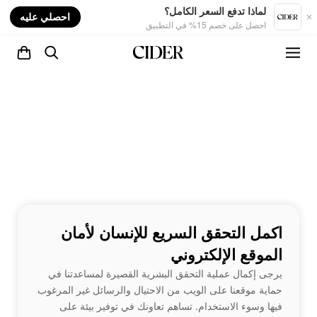
nt
لماذا تدفع السعر الكامل؟
احصلي عليه
احصل على خصم 15% في التطبيق
اكمل التحقق السريع للإنسان لأمان
الموقع الإلكتروني
يرجى إكمال عملية التحقق البشرية القصيرة لمساعدتنا في
حماية موقعنا على الويب من الاحتيال والرسائل غير المرغوب
فيها وسوء الاستخدام. تساهم تعاونك في توفير بيئة على