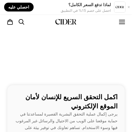
nt
لماذا تدفع السعر الكامل؟
احصلي عليه
احصل على خصم 15% في التطبيق
اكمل التحقق السريع للإنسان لأمان
الموقع الإلكتروني
يرجى إكمال عملية التحقق البشرية القصيرة لمساعدتنا في
حماية موقعنا على الويب من الاحتيال والرسائل غير المرغوب
فيها وسوء الاستخدام. تساهم تعاونك في توفير بيئة على