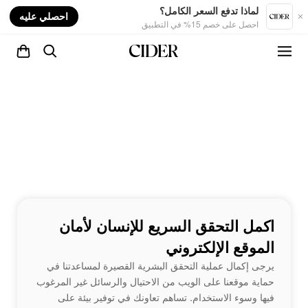
nt
لماذا تدفع السعر الكامل؟
احصلي عليه
احصل على خصم 15% في التطبيق
اكمل التحقق السريع للإنسان لأمان
الموقع الإلكتروني
يرجى إكمال عملية التحقق البشرية القصيرة لمساعدتنا في
حماية موقعنا على الويب من الاحتيال والرسائل غير المرغوب
فيها وسوء الاستخدام. تساهم تعاونك في توفير بيئة على