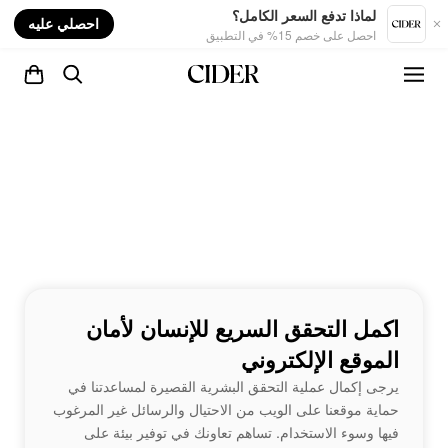
nt
لماذا تدفع السعر الكامل؟
احصلي عليه
احصل على خصم 15% في التطبيق
اكمل التحقق السريع للإنسان لأمان
الموقع الإلكتروني
يرجى إكمال عملية التحقق البشرية القصيرة لمساعدتنا في
حماية موقعنا على الويب من الاحتيال والرسائل غير المرغوب
فيها وسوء الاستخدام. تساهم تعاونك في توفير بيئة على