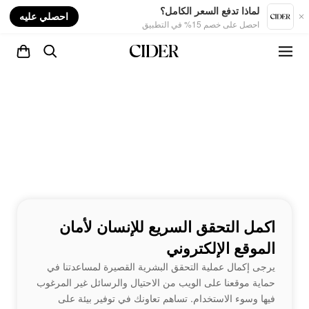
nt
لماذا تدفع السعر الكامل؟
احصلي عليه
احصل على خصم 15% في التطبيق
اكمل التحقق السريع للإنسان لأمان
الموقع الإلكتروني
يرجى إكمال عملية التحقق البشرية القصيرة لمساعدتنا في
حماية موقعنا على الويب من الاحتيال والرسائل غير المرغوب
فيها وسوء الاستخدام. تساهم تعاونك في توفير بيئة على