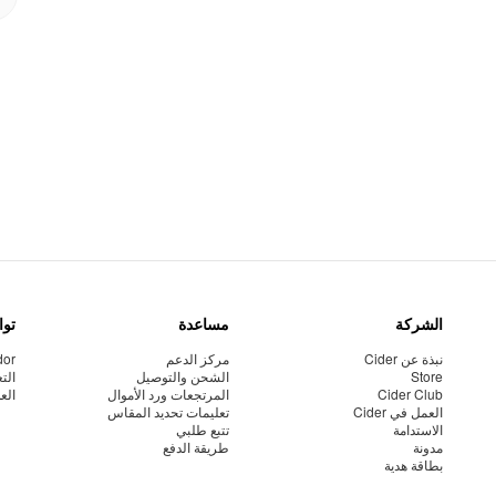
الشركة
مساعدة
توا
نبذة عن Cider
مركز الدعم
dor
Store
الشحن والتوصيل
الت
Cider Club
المرتجعات ورد الأموال
الع
العمل في Cider
تعليمات تحديد المقاس
الاستدامة
تتبع طلبي
مدونة
طريقة الدفع
بطاقة هدية