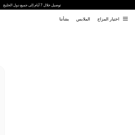
توصيل خلال 7 أيام إلى جميع دول الخليج
ندعم الدفع عند الاستلام 📦
اختيار المزاج
الملابس
بشأننا