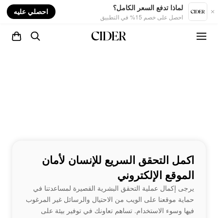
nt
لماذا تدفع السعر الكامل؟
احصلي عليه
احصل على خصم 15% في التطبيق
اكمل التحقق السريع للإنسان لأمان
الموقع الإلكتروني
يرجى إكمال عملية التحقق البشرية القصيرة لمساعدتنا في
حماية موقعنا على الويب من الاحتيال والرسائل غير المرغوب
فيها وسوء الاستخدام. تساهم تعاونك في توفير بيئة على