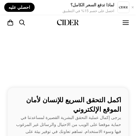
nt
لماذا تدفع السعر الكامل؟
احصلي عليه
احصل على خصم 15% في التطبيق
اكمل التحقق السريع للإنسان لأمان
الموقع الإلكتروني
يرجى إكمال عملية التحقق البشرية القصيرة لمساعدتنا في
حماية موقعنا على الويب من الاحتيال والرسائل غير المرغوب
فيها وسوء الاستخدام. تساهم تعاونك في توفير بيئة على