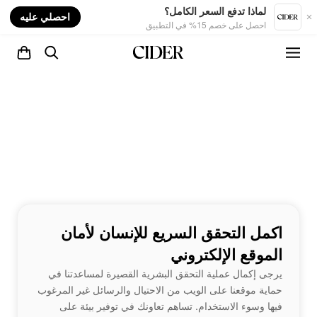
nt
لماذا تدفع السعر الكامل؟
احصلي عليه
احصل على خصم 15% في التطبيق
اكمل التحقق السريع للإنسان لأمان
الموقع الإلكتروني
يرجى إكمال عملية التحقق البشرية القصيرة لمساعدتنا في
حماية موقعنا على الويب من الاحتيال والرسائل غير المرغوب
فيها وسوء الاستخدام. تساهم تعاونك في توفير بيئة على