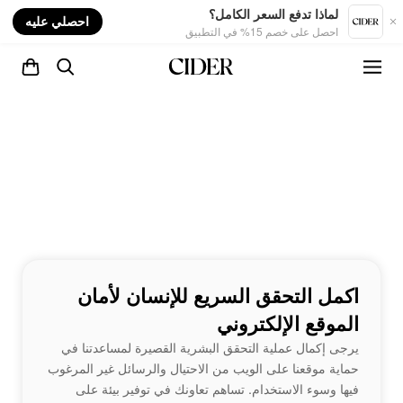
nt
لماذا تدفع السعر الكامل؟
احصلي عليه
احصل على خصم 15% في التطبيق
اكمل التحقق السريع للإنسان لأمان
الموقع الإلكتروني
يرجى إكمال عملية التحقق البشرية القصيرة لمساعدتنا في
حماية موقعنا على الويب من الاحتيال والرسائل غير المرغوب
فيها وسوء الاستخدام. تساهم تعاونك في توفير بيئة على