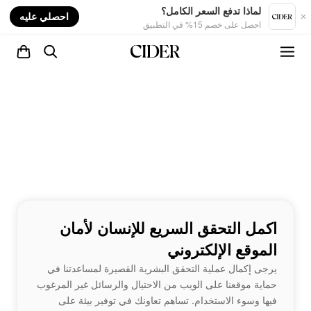
nt
لماذا تدفع السعر الكامل؟
احصلي عليه
احصل على خصم 15% في التطبيق
اكمل التحقق السريع للإنسان لأمان
الموقع الإلكتروني
يرجى إكمال عملية التحقق البشرية القصيرة لمساعدتنا في
حماية موقعنا على الويب من الاحتيال والرسائل غير المرغوب
فيها وسوء الاستخدام. تساهم تعاونك في توفير بيئة على