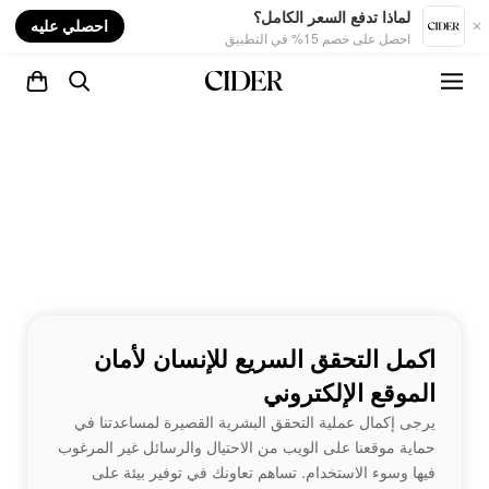
nt
لماذا تدفع السعر الكامل؟
احصلي عليه
احصل على خصم 15% في التطبيق
اكمل التحقق السريع للإنسان لأمان
الموقع الإلكتروني
يرجى إكمال عملية التحقق البشرية القصيرة لمساعدتنا في
حماية موقعنا على الويب من الاحتيال والرسائل غير المرغوب
فيها وسوء الاستخدام. تساهم تعاونك في توفير بيئة على