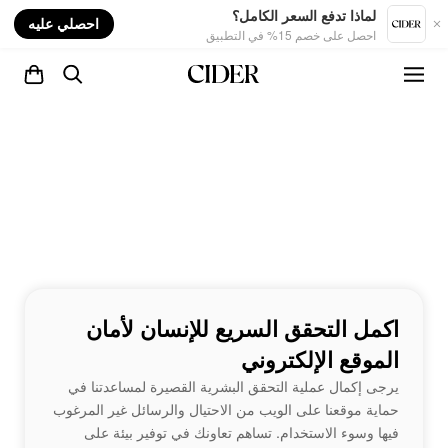
nt
لماذا تدفع السعر الكامل؟
احصلي عليه
احصل على خصم 15% في التطبيق
اكمل التحقق السريع للإنسان لأمان
الموقع الإلكتروني
يرجى إكمال عملية التحقق البشرية القصيرة لمساعدتنا في
حماية موقعنا على الويب من الاحتيال والرسائل غير المرغوب
فيها وسوء الاستخدام. تساهم تعاونك في توفير بيئة على