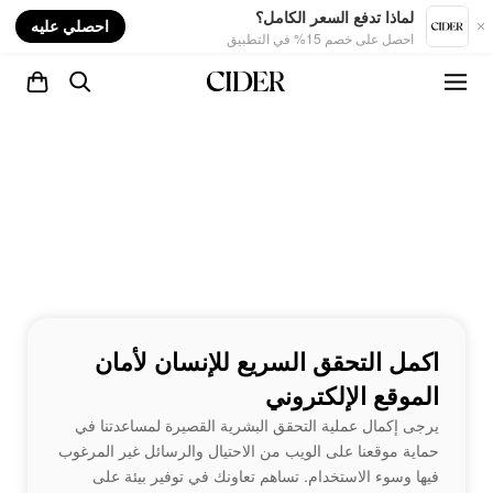
nt
لماذا تدفع السعر الكامل؟
احصلي عليه
احصل على خصم 15% في التطبيق
اكمل التحقق السريع للإنسان لأمان
الموقع الإلكتروني
يرجى إكمال عملية التحقق البشرية القصيرة لمساعدتنا في
حماية موقعنا على الويب من الاحتيال والرسائل غير المرغوب
فيها وسوء الاستخدام. تساهم تعاونك في توفير بيئة على