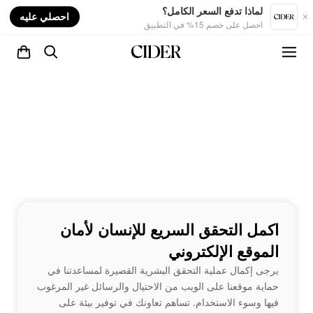
nt
لماذا تدفع السعر الكامل؟
احصلي عليه
احصل على خصم 15% في التطبيق
اكمل التحقق السريع للإنسان لأمان
الموقع الإلكتروني
يرجى إكمال عملية التحقق البشرية القصيرة لمساعدتنا في
حماية موقعنا على الويب من الاحتيال والرسائل غير المرغوب
فيها وسوء الاستخدام. تساهم تعاونك في توفير بيئة على