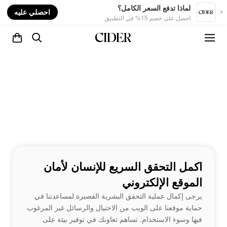
nt
لماذا تدفع السعر الكامل؟
احصلي عليه
احصل على خصم 15% في التطبيق
اكمل التحقق السريع للإنسان لأمان
الموقع الإلكتروني
يرجى إكمال عملية التحقق البشرية القصيرة لمساعدتنا في
حماية موقعنا على الويب من الاحتيال والرسائل غير المرغوب
فيها وسوء الاستخدام. تساهم تعاونك في توفير بيئة على