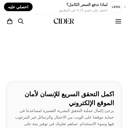
nt
لماذا تدفع السعر الكامل؟
احصلي عليه
احصل على خصم 15% في التطبيق
اكمل التحقق السريع للإنسان لأمان
الموقع الإلكتروني
يرجى إكمال عملية التحقق البشرية القصيرة لمساعدتنا في
حماية موقعنا على الويب من الاحتيال والرسائل غير المرغوب
فيها وسوء الاستخدام. تساهم تعاونك في توفير بيئة على