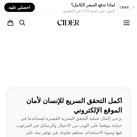
nt
لماذا تدفع السعر الكامل؟
احصلي عليه
احصل على خصم 15% في التطبيق
اكمل التحقق السريع للإنسان لأمان
الموقع الإلكتروني
يرجى إكمال عملية التحقق البشرية القصيرة لمساعدتنا في
حماية موقعنا على الويب من الاحتيال والرسائل غير المرغوب
فيها وسوء الاستخدام. تساهم تعاونك في توفير بيئة على