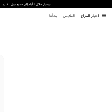
توصيل خلال 7 أيام إلى جميع دول الخليج
ندعم الدفع عند الاستلام 📦
اختيار المزاج
الملابس
بشأننا