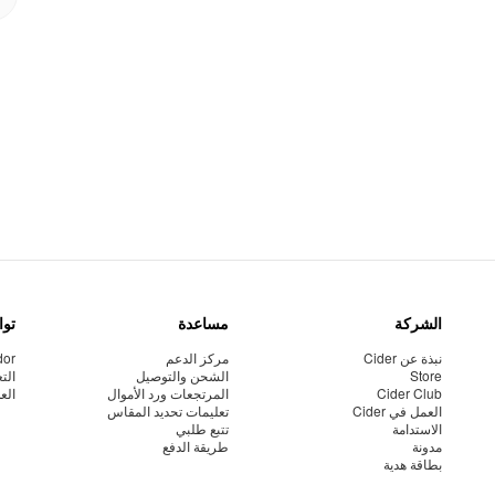
الشركة
مساعدة
توا
نبذة عن Cider
مركز الدعم
dor
Store
الشحن والتوصيل
الت
Cider Club
المرتجعات ورد الأموال
الع
العمل في Cider
تعليمات تحديد المقاس
الاستدامة
تتبع طلبي
مدونة
طريقة الدفع
بطاقة هدية