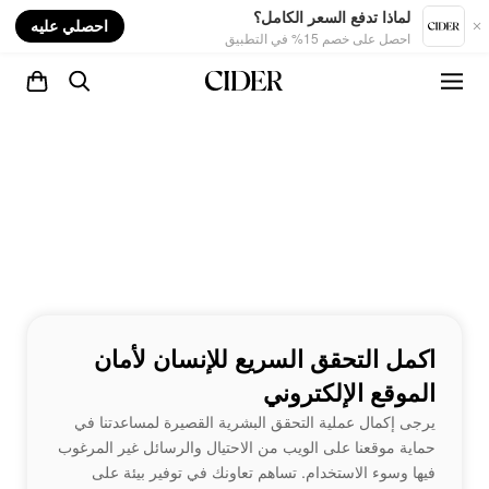
nt
لماذا تدفع السعر الكامل؟
احصلي عليه
احصل على خصم 15% في التطبيق
اكمل التحقق السريع للإنسان لأمان
الموقع الإلكتروني
يرجى إكمال عملية التحقق البشرية القصيرة لمساعدتنا في
حماية موقعنا على الويب من الاحتيال والرسائل غير المرغوب
فيها وسوء الاستخدام. تساهم تعاونك في توفير بيئة على