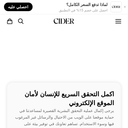
nt
لماذا تدفع السعر الكامل؟
احصلي عليه
احصل على خصم 15% في التطبيق
اكمل التحقق السريع للإنسان لأمان
الموقع الإلكتروني
يرجى إكمال عملية التحقق البشرية القصيرة لمساعدتنا في
حماية موقعنا على الويب من الاحتيال والرسائل غير المرغوب
فيها وسوء الاستخدام. تساهم تعاونك في توفير بيئة على