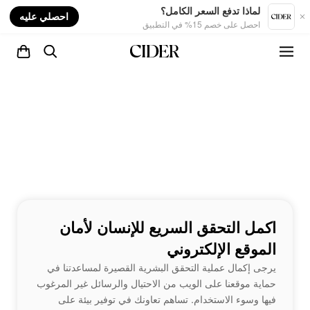
nt
لماذا تدفع السعر الكامل؟
احصلي عليه
احصل على خصم 15% في التطبيق
اكمل التحقق السريع للإنسان لأمان
الموقع الإلكتروني
يرجى إكمال عملية التحقق البشرية القصيرة لمساعدتنا في
حماية موقعنا على الويب من الاحتيال والرسائل غير المرغوب
فيها وسوء الاستخدام. تساهم تعاونك في توفير بيئة على