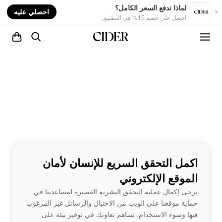
nt
لماذا تدفع السعر الكامل؟
احصلي عليه
احصل على خصم 15% في التطبيق
اكمل التحقق السريع للإنسان لأمان
الموقع الإلكتروني
يرجى إكمال عملية التحقق البشرية القصيرة لمساعدتنا في
حماية موقعنا على الويب من الاحتيال والرسائل غير المرغوب
فيها وسوء الاستخدام. تساهم تعاونك في توفير بيئة على