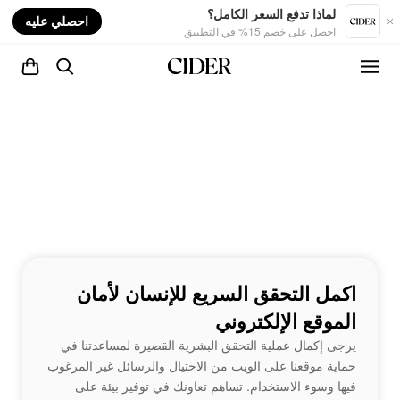
nt
لماذا تدفع السعر الكامل؟
احصلي عليه
احصل على خصم 15% في التطبيق
اكمل التحقق السريع للإنسان لأمان
الموقع الإلكتروني
يرجى إكمال عملية التحقق البشرية القصيرة لمساعدتنا في
حماية موقعنا على الويب من الاحتيال والرسائل غير المرغوب
فيها وسوء الاستخدام. تساهم تعاونك في توفير بيئة على