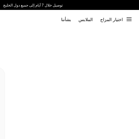
توصيل خلال 7 أيام إلى جميع دول الخليج
ندعم الدفع عند الاستلام 📦
اختيار المزاج
الملابس
بشأننا