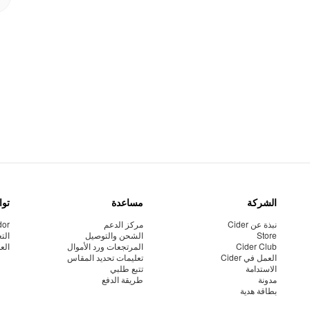
الشركة
مساعدة
توا
نبذة عن Cider
مركز الدعم
dor
Store
الشحن والتوصيل
الت
Cider Club
المرتجعات ورد الأموال
الع
العمل في Cider
تعليمات تحديد المقاس
الاستدامة
تتبع طلبي
مدونة
طريقة الدفع
بطاقة هدية