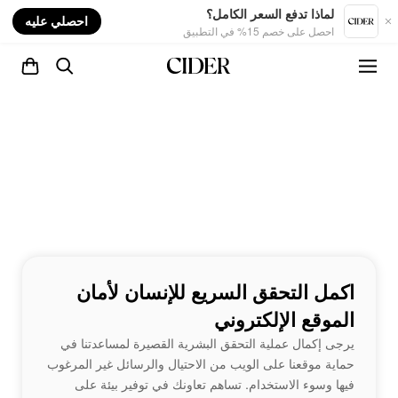
nt
لماذا تدفع السعر الكامل؟
احصلي عليه
احصل على خصم 15% في التطبيق
اكمل التحقق السريع للإنسان لأمان
الموقع الإلكتروني
يرجى إكمال عملية التحقق البشرية القصيرة لمساعدتنا في
حماية موقعنا على الويب من الاحتيال والرسائل غير المرغوب
فيها وسوء الاستخدام. تساهم تعاونك في توفير بيئة على