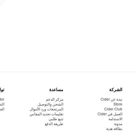
الشركة
مساعدة
توا
نبذة عن Cider
مركز الدعم
dor
Store
الشحن والتوصيل
الت
Cider Club
المرتجعات ورد الأموال
الع
العمل في Cider
تعليمات تحديد المقاس
الاستدامة
تتبع طلبي
مدونة
طريقة الدفع
بطاقة هدية