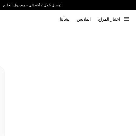
توصيل خلال 7 أيام إلى جميع دول الخليج
ندعم الدفع عند الاستلام 📦
اختيار المزاج
الملابس
بشأننا