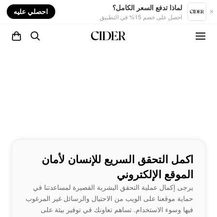
nt
لماذا تدفع السعر الكامل؟
احصلي عليه
احصل على خصم 15% في التطبيق
اكمل التحقق السريع للإنسان لأمان
الموقع الإلكتروني
يرجى إكمال عملية التحقق البشرية القصيرة لمساعدتنا في
حماية موقعنا على الويب من الاحتيال والرسائل غير المرغوب
فيها وسوء الاستخدام. تساهم تعاونك في توفير بيئة على