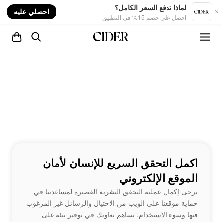
nt
لماذا تدفع السعر الكامل؟
احصلي عليه
احصل على خصم 15% في التطبيق
اكمل التحقق السريع للإنسان لأمان
الموقع الإلكتروني
يرجى إكمال عملية التحقق البشرية القصيرة لمساعدتنا في
حماية موقعنا على الويب من الاحتيال والرسائل غير المرغوب
فيها وسوء الاستخدام. تساهم تعاونك في توفير بيئة على