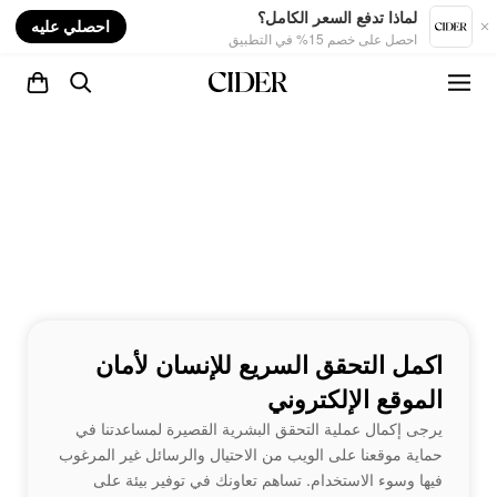
nt
لماذا تدفع السعر الكامل؟
احصلي عليه
احصل على خصم 15% في التطبيق
اكمل التحقق السريع للإنسان لأمان
الموقع الإلكتروني
يرجى إكمال عملية التحقق البشرية القصيرة لمساعدتنا في
حماية موقعنا على الويب من الاحتيال والرسائل غير المرغوب
فيها وسوء الاستخدام. تساهم تعاونك في توفير بيئة على