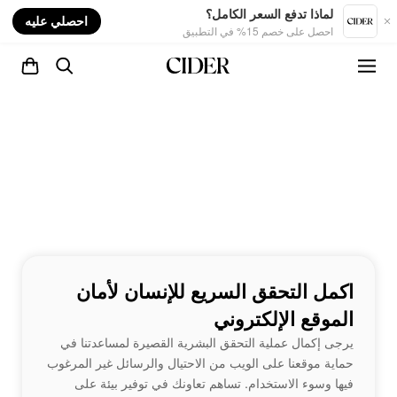
nt
لماذا تدفع السعر الكامل؟
احصلي عليه
احصل على خصم 15% في التطبيق
اكمل التحقق السريع للإنسان لأمان
الموقع الإلكتروني
يرجى إكمال عملية التحقق البشرية القصيرة لمساعدتنا في
حماية موقعنا على الويب من الاحتيال والرسائل غير المرغوب
فيها وسوء الاستخدام. تساهم تعاونك في توفير بيئة على